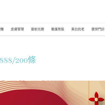
體雕
皮膚管理
雷射光療
養護育髮
美白抗老
健保門診
8/200條