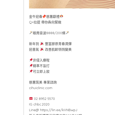
金牛迎春
慈蕙獻禮
Q+拉提 帶你犇向緊緻
眼周音波8888/200條
新年到
豐富膠原青春潤彈
迎喜氣
改善肌齡悄悄變美
非侵入療程
精準不盲打
可立即上妝
慈蕙筑美 專業諮詢
cihuiclinic.com
02 8952 5570
IG chbc.2020
Line@ https://lin.ee/kVNBwpJ