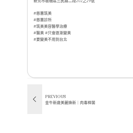
新北市板橋區三民路二段202之29號
#慈蕙筑美
#慈蕙診所
#筑美美容醫學治療
#醫美 #只會逐漸變美
#要變美不用到台北
PREVIOUS
金牛新歲美麗煥新｜肉毒桿菌