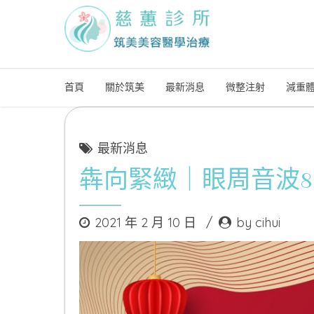
首頁
關於筑美
最新消息
微整注射
減重
最新消息
犇向緊緻｜眼周音波888
2021 年 2 月 10 日
by cihui