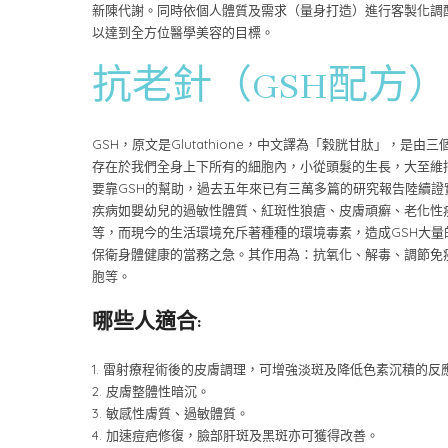
新陳代謝。同時依個人體質及需求（量身打造）進行客製化調
以達到全方位醫學美容的目標。
抗老針（GSH配方
GSH，原文是Glutathione，中文譯為「榖胱甘肽」，是
存在於我們全身上下所有的細胞內，小從頭髮的生長，大至維
要靠GSH的幫助，過去五年來已有三萬多篇的研究報告陸續證
疾病如嬰幼兒的過敏性體質、紅斑性狼瘡、皮膚頑癬、老化性
等，而現今的生活環境充斥著種種的環境毒素，造成GSH大量
保衛身體健康的當務之急。其作用為：抗氧化、解毒、調節免
胞等。
哪些人適合:
1. 雷射療程術後的皮膚調理，可增強淡斑及降低色素沉積的反
2. 皮膚整體性暗沉。
3. 敏感性膚質、過敏體質。
4. 加速痘疤修復，臉部肝斑及黑斑亦可獲得改善。