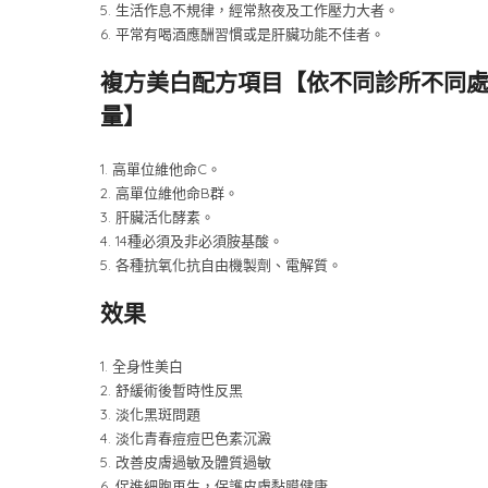
5. 生活作息不規律，經常熬夜及工作壓力大者。
6. 平常有喝酒應酬習慣或是肝臟功能不佳者。
複方美白配方項目【依不同診所不同
量】
1. 高單位維他命C。
2. 高單位維他命B群。
3. 肝臟活化酵素。
4. 14種必須及非必須胺基酸。
5. 各種抗氧化抗自由機製劑、電解質。
效果
1. 全身性美白
2. 舒緩術後暫時性反黑
3. 淡化黑斑問題
4. 淡化青春痘痘巴色素沉澱
5. 改善皮膚過敏及體質過敏
6. 促進細胞再生，保護皮膚黏膜健康