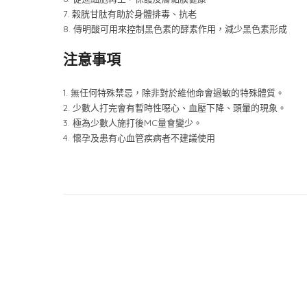
7. 榖胱甘肽有助於身體排毒、抗老
8. 傳明酸可用來控制黑色素的酵素作用，減少黑色素形成
注意事項
1. 無任何特殊禁忌，除非對於維他命會過敏的特殊體質。
2. 少數人打完會有暫時性噁心、血壓下降、頭暈的現象。
3. 極為少數人施打後MC量會變少。
4. 懷孕及患有心血管疾病者不建議使用