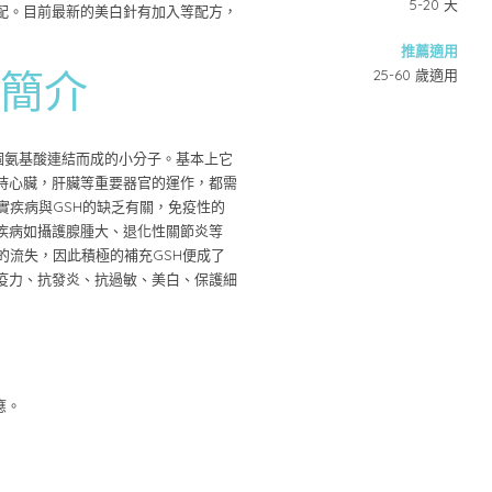
5-20 天
配。目前最新的美白針有加入等配方，
推薦適用
25-60 歲適用
）簡介
由三個氨基酸連結而成的小分子。基本上它
持心臟，肝臟等重要器官的運作，都需
實疾病與GSH的缺乏有關，免疫性的
疾病如攝護腺腫大、退化性關節炎等
的流失，因此積極的補充GSH便成了
疫力、抗發炎、抗過敏、美白、保護細
應。