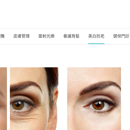
體雕
皮膚管理
雷射光療
養護育髮
美白抗老
健保門診