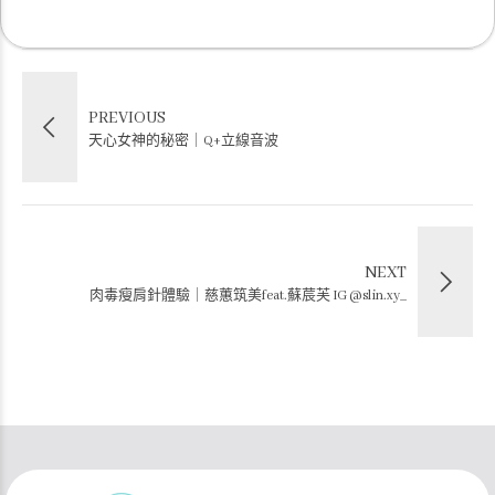
PREVIOUS
天心女神的秘密｜Q+立線音波
NEXT
肉毒瘦肩針體驗｜慈蕙筑美feat.蘇莀芙 IG @slin.xy_