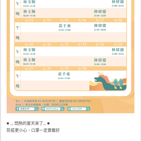
■ ;;; 悶熱的夏天來了;;; ■
防疫更小心、口罩一定要戴好